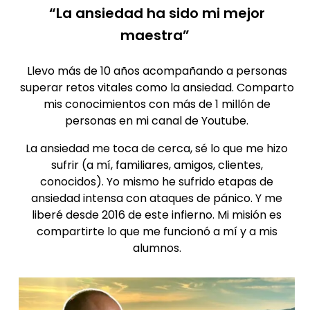
Esta guía gratuita te da claridad sobre las
preguntas que más te angustian cuando la
taquicardia aparece por ansiedad:
¿Por qué se me
acelera
tanto el corazón?
¿Es
peligroso
lo que estoy sintiendo?
¿Por qué me pasa a
mí
y no a otros?
¿Cómo rompo este
ciclo
de miedo y
síntomas?
¿Qué intenta
decirme
mi cuerpo?
Un manual
claro
,
directo
y
sin
dramatismos
,
que te ayuda a dejar de temerle a tus latidos y
empezar a confiar de nuevo en tu cuerpo.
Lo que aprenderás