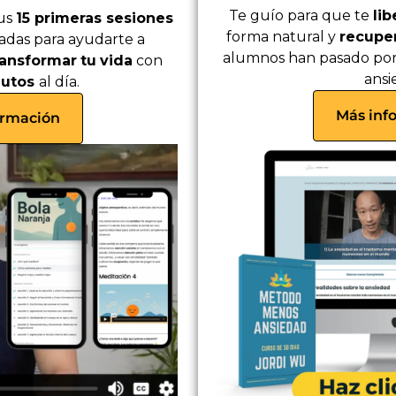
Te guío para que te
li
tus
15 primeras sesiones
forma natural y
recuper
adas para ayudarte a
alumnos han pasado por 
ransformar
tu
vida
con
ansi
nutos
al día.
Más inf
ormación