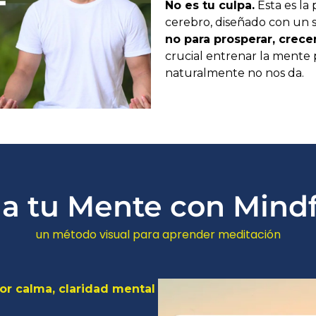
No es tu culpa.
Esta es la
cerebro, diseñado con un 
no para prosperar, crecer
crucial entrenar la mente
naturalmente no nos da.
a tu Mente con Mind
un método visual para aprender meditación​
or calma, claridad mental