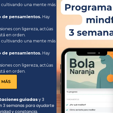
,
cultivando una mente más
no de pensamientos.
Hay
iones con ligereza, actúas
stá en orden.
,
cultivando una mente más
no de pensamientos.
Hay
iones con ligereza, actúas
stá en orden.
 MÁS
taciones guiadas
y 3
 en 3 semanas para ayudarte
aridad y constancia.