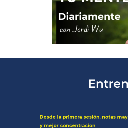
Entren
Desde la primera sesión, notas may
y mejor concentración